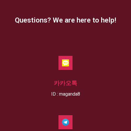
Questions? We are here to help!
카카오톡
ID : maganda8