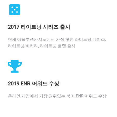
2017 라이트닝 시리즈 출시
현재 에볼루션카지노에서 가장 핫한 라이트닝 다이스,
라이트닝 바카라, 라이트닝 룰렛 출시
2019 ENR 어워드 수상
온라인 게임에서 가장 권위있는 북미 ENR 어워드 수상