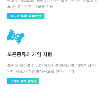
윈도우 데스크탑, 랩탑 컴퓨터는 물론 아이폰, 안드로이
드 폰 및 다양한 태블렛 지원
iOS, Android, Windows
모든종류의 게임 지원
블랙잭 테이블수 50개이상 바카라테이블 10개이상 다
양한 각도와 게임방식등으로 현장감배가
바카라, 룰렛, 블랙잭