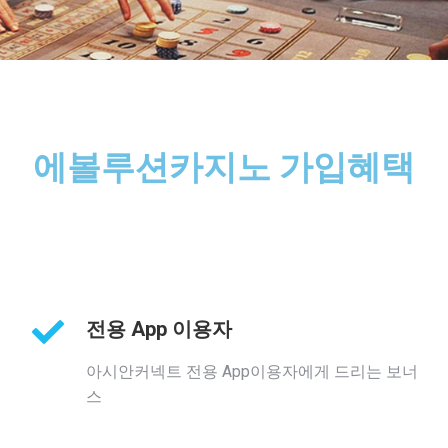
에볼루션카지노 가입혜택
전용 App 이용자
아시안커넥트 전용 App이용자에게 드리는 보너
스