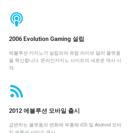
2006 Evolution Gaming 설립
에볼루션 카지노가 설립되어 유럽 라이브 딜러 플랫폼
을 혁신합니다. 온라인카지노 사이트의 새로운 역사 시
작.
2012 에볼루션 모바일 출시
급변하는 플랫폼의 변화에 부흥해 iOS 및 Android 모바
일 솔루션 서비스 개시