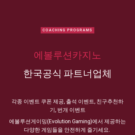
COACHING PROGRAMS
에볼루션카지노
한국공식 파트너업체
각종 이벤트 쿠폰 제공, 출석 이벤트, 친구추천하
기, 번개 이벤트
에볼루션게이밍(Evolution Gaming)에서 제공하는
다양한 게임들을 안전하게 즐기세요.