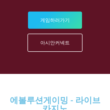
게임하러가기
아시안커넥트
에볼루션게이밍 - 라이브
카지노