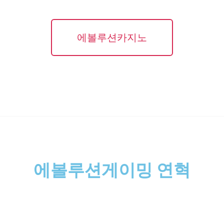
에볼루션카지노
에볼루션게이밍 연혁